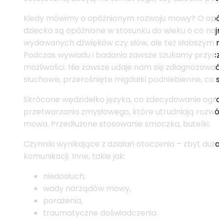
Kiedy mówimy o opóźnionym rozwoju mowy? O opó
dziecka są opóźnione w stosunku do wieku o co na
wydawanych dźwięków czy słów, ale też słabszym r
Podczas wywiadu i badania zawsze szukamy przyc
możliwości. Nie zawsze udaje nam się zdiagnozować 
słuchowe, przerośnięte migdałki podniebienne, co s
Skrócone wędzidełko języka, co zdecydowanie ogra
przetwarzania zmysłowego, które utrudniają rozwój 
mowa. Przedłużone stosowanie smoczka, butelki.
Czynniki wynikające z działań otoczenia – zbyt du
komunikacji. Inne, takie jak:
niedosłuch,
wady narządów mowy,
porażenia,
traumatyczne doświadczenia.